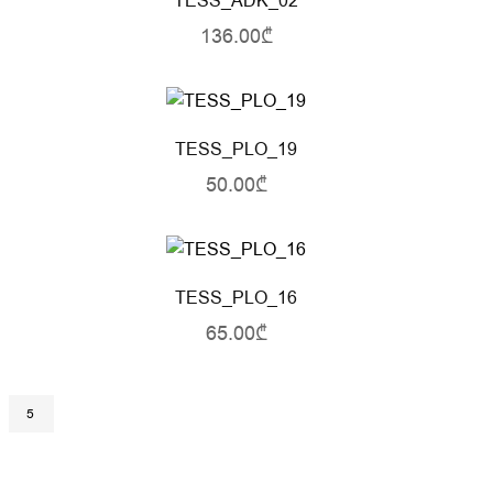
TESS_ADK_02
136.00₾
TESS_PLO_19
50.00₾
TESS_PLO_16
65.00₾
5